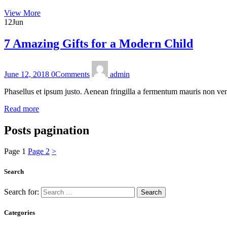
View More
12
Jun
7 Amazing Gifts for a Modern Child
June 12, 2018
0
Comments
admin
Phasellus et ipsum justo. Aenean fringilla a fermentum mauris non ven
Read more
Posts pagination
Page
1
Page
2
>
Search
Search for:
Categories