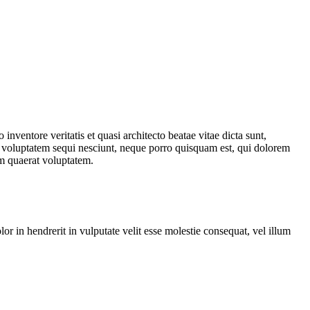
nventore veritatis et quasi architecto beatae vitae dicta sunt,
ne voluptatem sequi nesciunt, neque porro quisquam est, qui dolorem
am quaerat voluptatem.
r in hendrerit in vulputate velit esse molestie consequat, vel illum