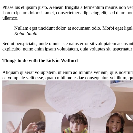
Phasellus et ipsum justo. Aenean fringilla a fermentum mauris non vene
Lorem ipsum dolor sit amet, consectetuer adipiscing elit, sed diam n
ullamco.
Nullam eget tincidunt dolor, at accumsan odio. Morbi eget ligul
Robin Smith
Sed ut perspiciatis, unde omnis iste natus error sit voluptatem accusan
explicabo. nemo enim ipsam voluptatem, quia voluptas sit, aspernatur 
Things to do with the kids in Watford
Aliquam quaerat voluptatem. ut enim ad minima veniam, quis nostrum e
ea voluptate velit esse, quam nihil molestiae consequatur, vel illum, q