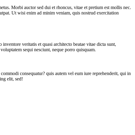
tus. Morbi auctor sed dui et rhoncus, vitae et pretium est mollis nec.
utpat. Ut wisi enim ad minim veniam, quis nostrud exercitation
nventore veritatis et quasi architecto beatae vitae dicta sunt,
ne voluptatem sequi nesciunt, neque porro quisquam.
a commodi consequatur? quis autem vel eum iure reprehenderit, qui in
ng elit, sed!