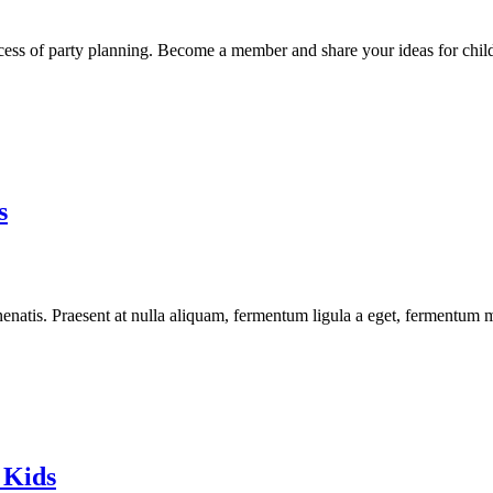
cess of party planning. Become a member and share your ideas for child
s
enatis. Praesent at nulla aliquam, fermentum ligula a eget, fermentum m
 Kids