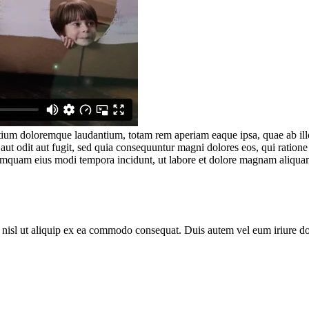
tium doloremque laudantium, totam rem aperiam eaque ipsa, quae ab illo i
aut odit aut fugit, sed quia consequuntur magni dolores eos, qui ratio
n numquam eius modi tempora incidunt, ut labore et dolore magnam aliqu
 nisl ut aliquip ex ea commodo consequat. Duis autem vel eum iriure dolo