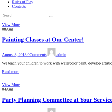
Rules of Play
Contacts
View More
08
Aug
Painting Classes at Our Center!
August 8, 2018
0
Comments
admin
We teach your children to work with watercolor paint, develop artisti
Read more
View More
04
Aug
Party Planning Commettee at Your Servic