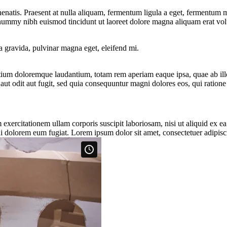
natis. Praesent at nulla aliquam, fermentum ligula a eget, fermentum me
onummy nibh euismod tincidunt ut laoreet dolore magna aliquam erat vol
a gravida, pulvinar magna eget, eleifend mi.
tium doloremque laudantium, totam rem aperiam eaque ipsa, quae ab illo i
aut odit aut fugit, sed quia consequuntur magni dolores eos, qui ratio
xercitationem ullam corporis suscipit laboriosam, nisi ut aliquid ex e
ui dolorem eum fugiat. Lorem ipsum dolor sit amet, consectetuer adipisci