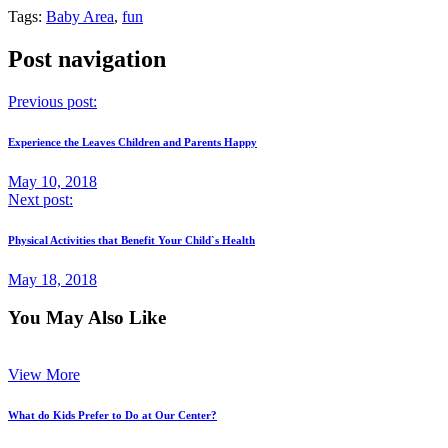
Tags:
Baby Area
,
fun
Post navigation
Previous post:
Experience the Leaves Children and Parents Happy
May 10, 2018
Next post:
Physical Activities that Benefit Your Child`s Health
May 18, 2018
You May Also Like
View More
What do Kids Prefer to Do at Our Center?