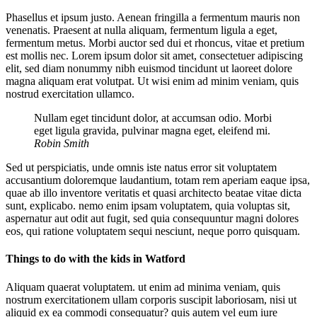
Phasellus et ipsum justo. Aenean fringilla a fermentum mauris non
venenatis. Praesent at nulla aliquam, fermentum ligula a eget,
fermentum metus. Morbi auctor sed dui et rhoncus, vitae et pretium
est mollis nec. Lorem ipsum dolor sit amet, consectetuer adipiscing
elit, sed diam nonummy nibh euismod tincidunt ut laoreet dolore
magna aliquam erat volutpat. Ut wisi enim ad minim veniam, quis
nostrud exercitation ullamco.
Nullam eget tincidunt dolor, at accumsan odio. Morbi
eget ligula gravida, pulvinar magna eget, eleifend mi.
Robin Smith
Sed ut perspiciatis, unde omnis iste natus error sit voluptatem
accusantium doloremque laudantium, totam rem aperiam eaque ipsa,
quae ab illo inventore veritatis et quasi architecto beatae vitae dicta
sunt, explicabo. nemo enim ipsam voluptatem, quia voluptas sit,
aspernatur aut odit aut fugit, sed quia consequuntur magni dolores
eos, qui ratione voluptatem sequi nesciunt, neque porro quisquam.
Things to do with the kids in Watford
Aliquam quaerat voluptatem. ut enim ad minima veniam, quis
nostrum exercitationem ullam corporis suscipit laboriosam, nisi ut
aliquid ex ea commodi consequatur? quis autem vel eum iure