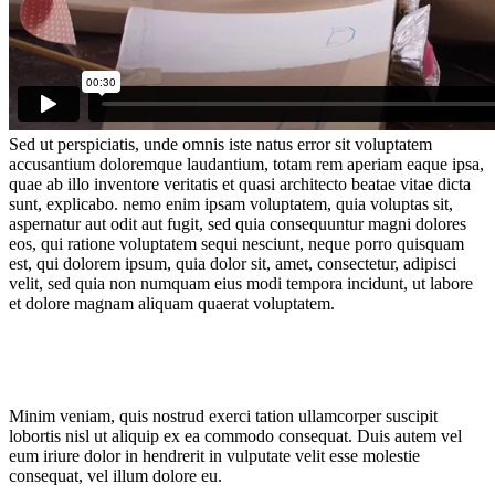
Sed ut perspiciatis, unde omnis iste natus error sit voluptatem
accusantium doloremque laudantium, totam rem aperiam eaque ipsa,
quae ab illo inventore veritatis et quasi architecto beatae vitae dicta
sunt, explicabo. nemo enim ipsam voluptatem, quia voluptas sit,
aspernatur aut odit aut fugit, sed quia consequuntur magni dolores
eos, qui ratione voluptatem sequi nesciunt, neque porro quisquam
est, qui dolorem ipsum, quia dolor sit, amet, consectetur, adipisci
velit, sed quia non numquam eius modi tempora incidunt, ut labore
et dolore magnam aliquam quaerat voluptatem.
Minim veniam, quis nostrud exerci tation ullamcorper suscipit
lobortis nisl ut aliquip ex ea commodo consequat. Duis autem vel
eum iriure dolor in hendrerit in vulputate velit esse molestie
consequat, vel illum dolore eu.