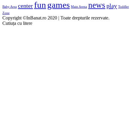
fun
games
news
center
play
Baby Area
Main Arena
Toddler
Zone
Copyright ©InBanat.ro 2020 | Toate drepturile rezervate.
Cutiuța cu litere